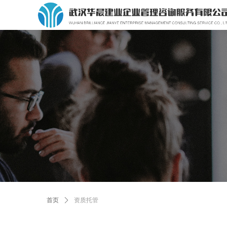
首页
ꄲ
资质托管