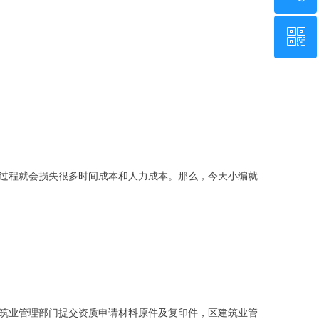
ꀥ
13986095774
微信二维码
过程就会损失很多时间成本和人力成本。那么，今天小编就
筑业管理部门提交资质申请材料原件及复印件，区建筑业管