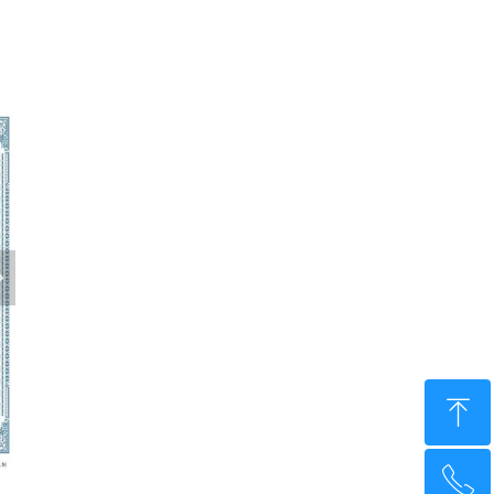
넲
ꁸ
ꂅ
回到顶部